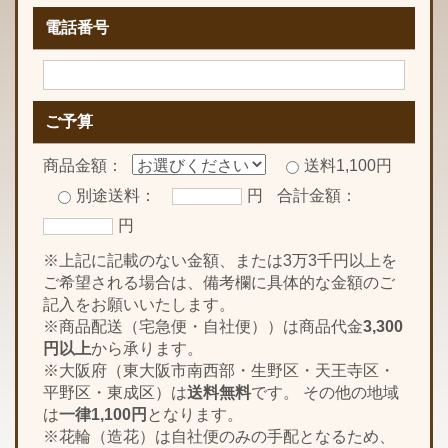
電話番号
ご予算
商品金額：
送料1,100円
別途送料：
円
合計金額：
円
※上記に記載のない金額、または3万3千円以上を
ご希望される場合は、備考欄に具体的な金額のご
記入をお願いいたします。
※商品配送（宅急便・自社便））は商品代金
3,300
円以上
から承ります。
※大阪府（東大阪市南西部・生野区・天王寺区・
平野区・東成区）は
送料無料
です。 その他の地域
は
一律1,100円
となります。
※花輪（造花）は自社便のみの手配となるため、