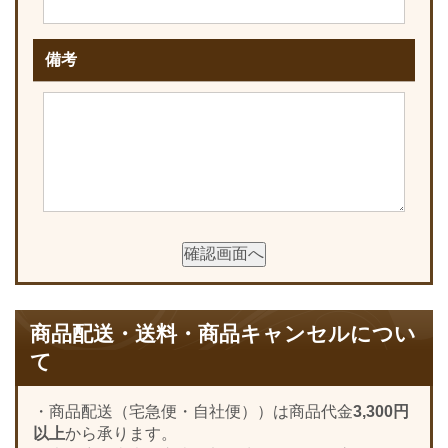
備考
商品配送・送料・商品キャンセルについ
て
・商品配送（宅急便・自社便））は商品代金
3,300円
以上
から承ります。