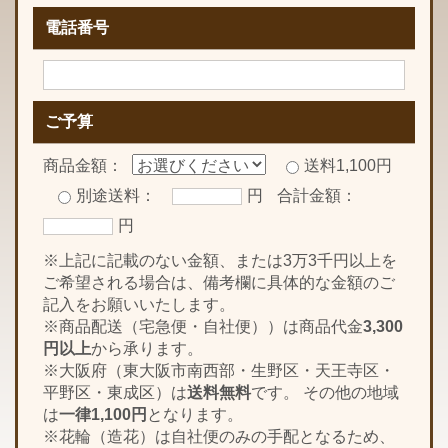
電話番号
ご予算
商品金額：
送料1,100円
別途送料：
円
合計金額：
円
※上記に記載のない金額、または3万3千円以上を
ご希望される場合は、備考欄に具体的な金額のご
記入をお願いいたします。
※商品配送（宅急便・自社便））は商品代金
3,300
円以上
から承ります。
※大阪府（東大阪市南西部・生野区・天王寺区・
平野区・東成区）は
送料無料
です。 その他の地域
は
一律1,100円
となります。
※花輪（造花）は自社便のみの手配となるため、