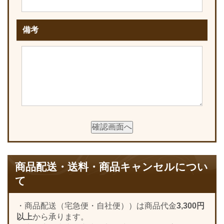
備考
商品配送・送料・商品キャンセルについ
て
・商品配送（宅急便・自社便））は商品代金
3,300円
以上
から承ります。