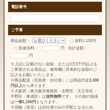
電話番号
ご予算
商品金額：
送料1,100円
別途送料：
円
合計金額：
円
※上記に記載のない金額、または3万3千円以上を
ご希望される場合は、備考欄に具体的な金額のご
記入をお願いいたします。
※商品配送（宅急便・自社便））は商品代金
3,300
円以上
から承ります。
※大阪府（東大阪市南西部・生野区・天王寺区・
平野区・東成区）は
送料無料
です。 その他の地域
は
一律1,100円
となります。
※花輪（造花）は自社便のみの手配となるため、