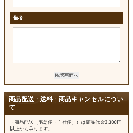
備考
商品配送・送料・商品キャンセルについ
て
・商品配送（宅急便・自社便））は商品代金
3,300円
以上
から承ります。