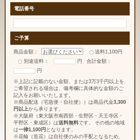
電話番号
ご予算
商品金額：
送料1,100円
別途送料：
円
合計金額：
円
※上記に記載のない金額、または3万3千円以上を
ご希望される場合は、備考欄に具体的な金額のご
記入をお願いいたします。
※商品配送（宅急便・自社便））は商品代金
3,300
円以上
から承ります。
※大阪府（東大阪市南西部・生野区・天王寺区・
平野区・東成区）は
送料無料
です。 その他の地域
は
一律1,100円
となります。
※花輪（造花）は自社便のみの手配となるため、