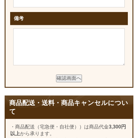
備考
商品配送・送料・商品キャンセルについ
て
・商品配送（宅急便・自社便））は商品代金
3,300円
以上
から承ります。